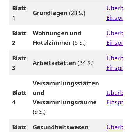
Blatt
Überblick
Grundlagen
(28 S.)
1
Einspruc
Blatt
Wohnungen und
Überblick
2
Hotelzimmer
(5 S.)
Einspruc
Blatt
Überblick
Arbeitsstätten
(34 S.)
3
Einspruc
Versammlungsstätten
Blatt
und
Überblick
4
Versammlungsräume
Einspruc
(9 S.)
Blatt
Gesundheitswesen
Überblick