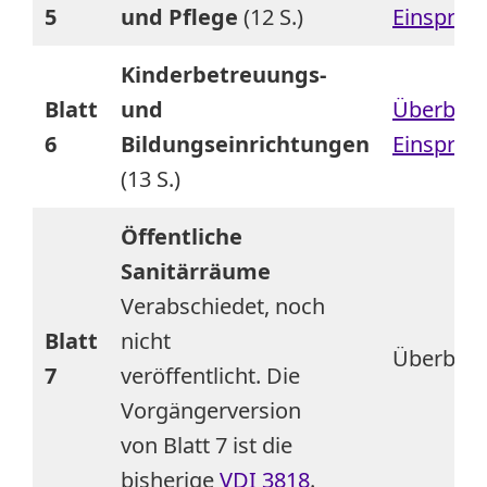
5
und Pflege
(12 S.)
Einspruc
Kinderbetreuungs-
Blatt
und
Überblick
6
Bildungseinrichtungen
Einspruc
(13 S.)
Öffentliche
Sanitärräume
Verabschiedet, noch
Blatt
nicht
Überblic
7
veröffentlicht. Die
Vorgängerversion
von Blatt 7 ist die
bisherige
VDI 3818
.